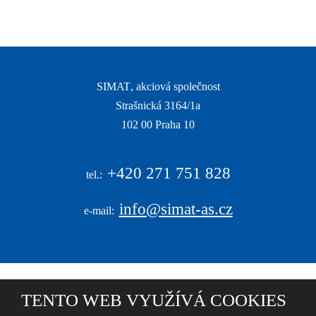
SIMAT
, akciová společnost
Strašnická 3164/1a
|
102 00 Praha 10
|
+420
271 751 828
tel.:
info@simat-as.cz
e-mail:
TENTO WEB VYUŽÍVÁ COOKIES
© 2026, S I M A T , akciová společnost - všechna práva vyhrazena