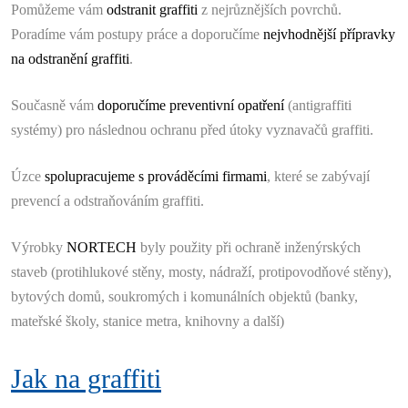
Pomůžeme vám
odstranit graffiti
z nejrůznějších povrchů.
Poradíme vám postupy práce a doporučíme
nejvhodnější přípravky
na odstranění graffiti
.
Současně vám
doporučíme preventivní opatření
(antigraffiti
systémy) pro následnou ochranu před útoky vyznavačů graffiti.
Úzce
spolupracujeme s prováděcími firmami
, které se zabývají
prevencí a odstraňováním graffiti.
Výrobky
NORTECH
byly použity při ochraně inženýrských
staveb (protihlukové stěny, mosty, nádraží, protipovodňové stěny),
bytových domů, soukromých i komunálních objektů (banky,
mateřské školy, stanice metra, knihovny a další)
Jak na graffiti