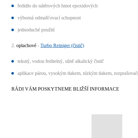
ředidlo do nátěrových hmot epoxidových
výborná odmašťovací schopnost
jednoduché použití
2.
oplachové
-
Turbo Reiniger (čistič)
tekutý, vodou ředitelný, silně alkalický čistič
aplikace párou, vysokým tlakem, nízkým tlakem, rozprašovač
RÁDI VÁM POSKYTNEME BLIŽŠÍ INFORMACE