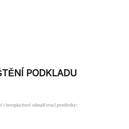
PRODUKTY
SLUŽBY
O NÁS
KARIÉRA
TĚNÍ PODKLADU
é i bezoplachové odmašťovací prostředky: