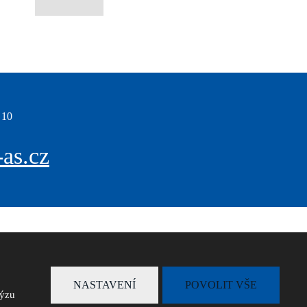
 10
as.cz
NASTAVENÍ
POVOLIT VŠE
lýzu