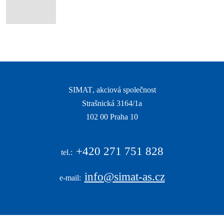
SIMAT
, akciová společnost
Strašnická 3164/1a
|
102 00 Praha 10
|
+420
271 751 828
tel.:
info@simat-as.cz
e-mail: