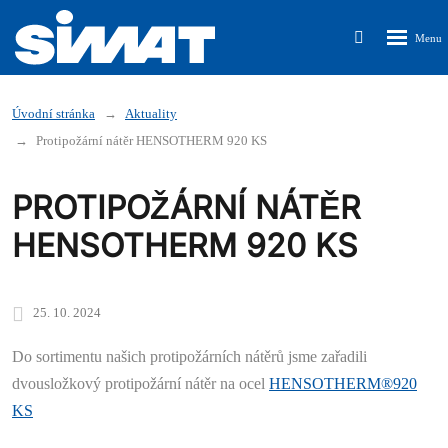
Rozbalen
Vyhledávání
menu
Úvodní stránka
Aktuality
Protipožární nátěr HENSOTHERM 920 KS
PROTIPOŽÁRNÍ NÁTĚR
HENSOTHERM 920 KS
25. 10. 2024
Do sortimentu našich protipožárních nátěrů jsme zařadili
dvousložkový protipožární nátěr na ocel
HENSOTHERM®920
KS