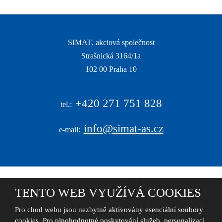
SIMAT
, akciová společnost
Strašnická 3164/1a
|
102 00 Praha 10
|
+420
271 751 828
tel.:
info@simat-as.cz
e-mail:
TENTO WEB VYUŽÍVÁ COOKIES
© 2026, S I M A T , akciová společnost - všechna práva vyhrazena
Pro chod webu jsou nezbytně aktivovány esenciální soubory
cookies. Pro plnohodnotné poskytování služeb, personalizaci