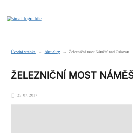
Úvodní stránka
Aktuality
Železniční most Náměšť nad Oslavou
ŽELEZNIČNÍ MOST NÁMĚ
25. 07. 2017