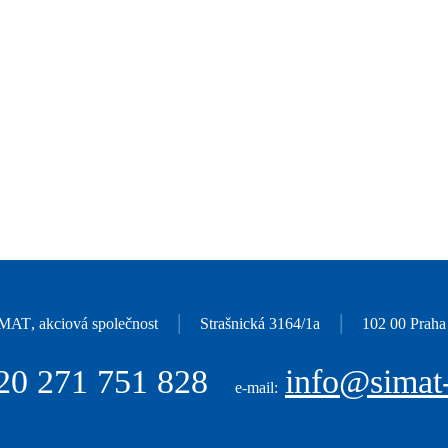
|
|
IMAT
, akciová společnost
Strašnická 3164/1a
102 00 Praha
20
271 751 828
info@simat-
e-mail: