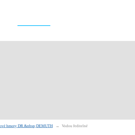
PRODUKTY
SLUŽBY
O NÁS
KARIÉRA
ěrové hmoty DR.&nbsp;DEMUTH
Vodou ředitelné