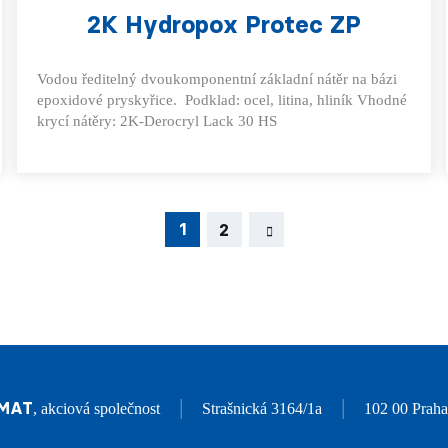
2K Hydropox Protec ZP
Vodou ředitelný dvoukomponentní základní nátěr na bázi
epoxidové pryskyřice. Podklad: ocel, litina, hliník Vhodné
krycí nátěry: 2K-Derocryl Lack 30 HS
1
2
|
|
IMAT
, akciová společnost
Strašnická 3164/1a
102 00 Praha