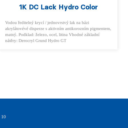
1K DC Lack Hydro Color
Vodou ředitelný krycí / jednovrstvý lak na bázi
akrylátovévé disperze s aktivním antikorozním pigmentem,
matný. Podklad: železo, ocel, litina Vhodné základní
nátěry: Derocryl Grund Hydro GT
 10