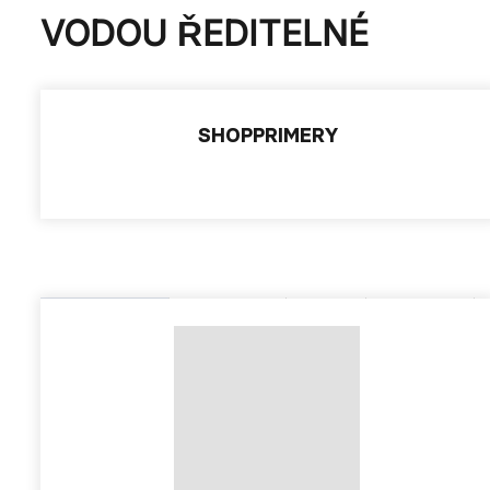
VODOU ŘEDITELNÉ
SHOPPRIMERY
Od nejlevnějšího
Od nejdražšího
Novinky
Top produkty