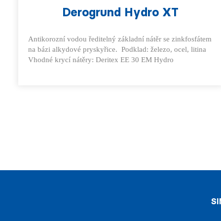
Derogrund Hydro XT
Antikorozní vodou ředitelný základní nátěr se zinkfosfátem
na bázi alkydové pryskyřice. Podklad: železo, ocel, litina
Vhodné krycí nátěry: Deritex EE 30 EM Hydro
S