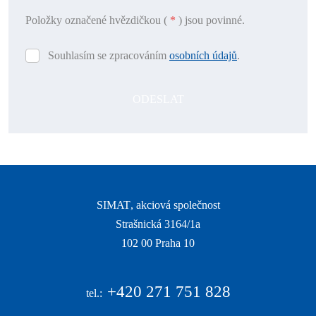
Položky označené hvězdičkou (
*
) jsou povinné.
Souhlasím se zpracováním
osobních údajů
.
Souhlasím
se
zpracováním
ODESLAT
osobních
údajů
.
Formulář
se
nepodařilo
odeslat.
SIMAT
, akciová společnost
Strašnická 3164/1a
|
102 00 Praha 10
|
+420
271 751 828
tel.: