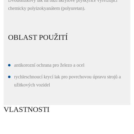
Dvousložkový lak na bázi akrylové pryskyřice vytvrzující
chemicky polyizokyanátem (polyuretan).
OBLAST POUŽITÍ
antikorozní ochrana pro železo a ocel
rychleschnoucí krycí lak pro povrchovou úpravu strojů a
užitkových vozidel
VLASTNOSTI