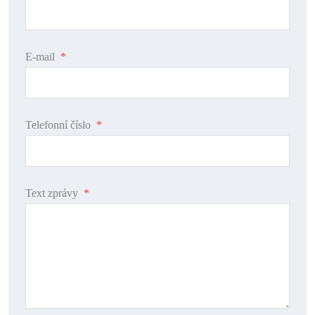
E-mail
*
Telefonní číslo
*
Text zprávy
*