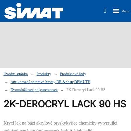
Rozbalen
Vyhledávání
menu
Úvodní stránka
Produkty
Produktové řady
Antikorozní nátěrové hmoty DR.&nbsp;DEMUTH
Dvousložkové polyuretanové
2K-Derocryl Lack 90 HS
2K-DEROCRYL LACK 90 HS
Krycí lak na bázi akrylové pryskykyřice chemicky vytvrzující
polyizokyanátem (polyuretan),
lesklý, high solid