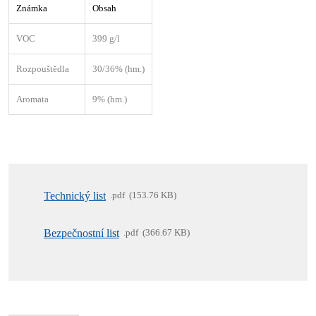
Známka
Obsah
VOC
399 g/l
Rozpouštědla
30/36% (hm.)
Aromata
9% (hm.)
Technický list
pdf
153.76 KB
Bezpečnostní list
pdf
366.67 KB