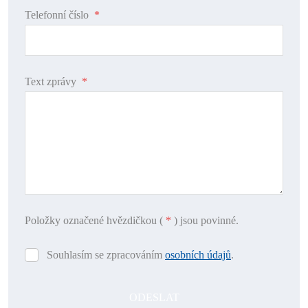
Telefonní číslo
*
Text zprávy
*
Položky označené hvězdičkou (
*
) jsou povinné.
Souhlasím se zpracováním
osobních údajů
.
Souhlasím
se
zpracováním
ODESLAT
osobních