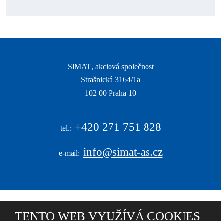
údajů
.
Formulář
se
nepodařilo
odeslat.
SIMAT
, akciová společnost
Strašnická 3164/1a
|
102 00 Praha 10
|
+420
271 751 828
tel.:
info@simat-as.cz
e-mail:
TENTO WEB VYUŽÍVÁ COOKIES