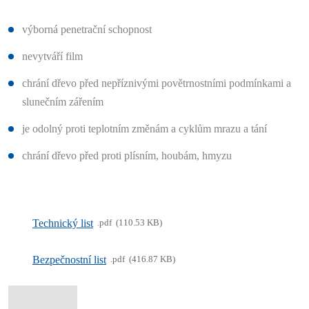
výborná penetrační schopnost
nevytváří film
chrání dřevo před nepříznivými povětrnostními podmínkami a
slunečním zářením
je odolný proti teplotním změnám a cyklům mrazu a tání
chrání dřevo před proti plísním, houbám, hmyzu
Technický list
pdf
110.53 KB
Bezpečnostní list
pdf
416.87 KB