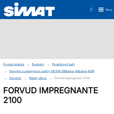
Rozbalen
Vyhledávání
menu
Úvodní stránka
Produkty
Produktové řady
Stavební a průmyslové nátěry FRANCHI&nbsp;&&nbsp;KIM
Stavební
Nátěry dřeva
Forvud Impregnante 2100
FORVUD IMPREGNANTE
2100