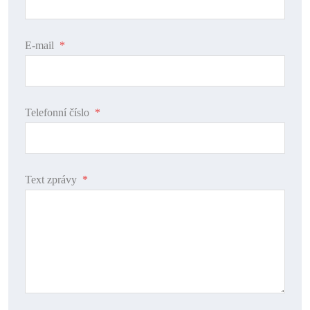
E-mail
*
Telefonní číslo
*
Text zprávy
*