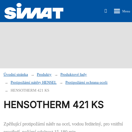
Rozbalen
Vyhledávání
menu
Úvodní stránka
Produkty
Produktové řady
Protipožární nátěry HENSEL
Protipožární ochrana oceli
HENSOTHERM 421 KS
HENSOTHERM 421 KS
Zpěňující protipožární nátěr na ocel,
vodou ředitelný
, pro
vnitřní
prostředí
, požární odolnost 15-180 min.