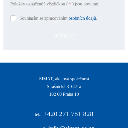
Položky označené hvězdičkou (
*
) jsou povinné.
Souhlasím se zpracováním
osobních údajů
.
Souhlasím
se
zpracováním
ODESLAT
osobních
údajů
.
Formulář
se
nepodařilo
odeslat.
SIMAT
, akciová společnost
Strašnická 3164/1a
|
102 00 Praha 10
|
+420
271 751 828
tel.: