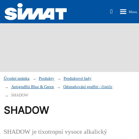
Rozbalen
Vyhledávání
menu
Úvodní stránka
Produkty
Produktové řady
Antigraffiti Blue & Green
Odstraňování graffiti - čističe
SHADOW
SHADOW
SHADOW
je tixotropní vysoce
alkalický