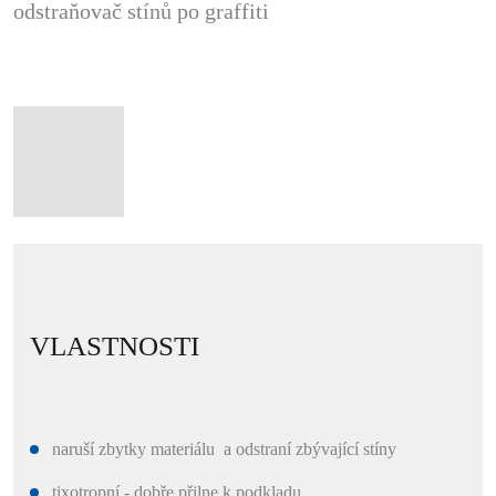
odstraňovač stínů
po graffiti
VLASTNOSTI
naruší zbytky materiálu a odstraní zbývající stíny
tixotropní - dobře přilne k podkladu