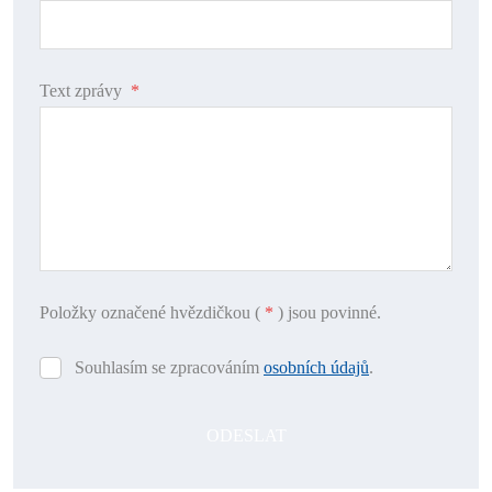
Text zprávy
*
Položky označené hvězdičkou (
*
) jsou povinné.
Souhlasím se zpracováním
osobních údajů
.
Souhlasím
se
zpracováním
ODESLAT
osobních
údajů
.
Formulář