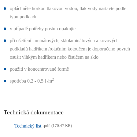
opláchněte horkou tlakovou vodou, tlak vody nastavte podle
typu podkladu
v případě potřeby postup opakujte
při ošetření laminátových, sklolaminátových a kovových
podkladů hadříkem /rotačním kotoučem je doporučeno povrch
osušit vlhkým hadříkem nebo čističem na sklo
použití v koncentrované formě
2
spotřeba 0,2 - 0,5 l /m
Technická dokumentace
Technický list
pdf
170.47 KB