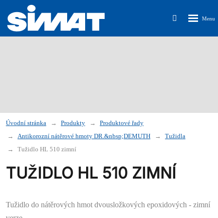
Rozbalen
Vyhledávání
menu
Úvodní stránka
Produkty
Produktové řady
Antikorozní nátěrové hmoty DR.&nbsp;DEMUTH
Tužidla
Tužidlo HL 510 zimní
TUŽIDLO HL 510 ZIMNÍ
Tužidlo do nátěrových hmot dvousložkových epoxidových - zimní
verze