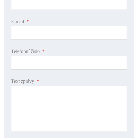
E-mail
*
Telefonní číslo
*
Text zprávy
*