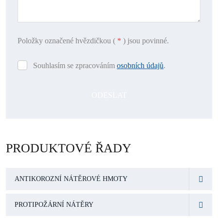
Položky označené hvězdičkou (
*
) jsou povinné.
Souhlasím se zpracováním
osobních údajů
.
Souhlasím
se
zpracováním
ODESLAT
osobních
údajů
.
Formulář
se
PRODUKTOVÉ ŘADY
nepodařilo
odeslat.
ANTIKOROZNÍ NÁTĚROVÉ HMOTY
PROTIPOŽÁRNÍ NÁTĚRY