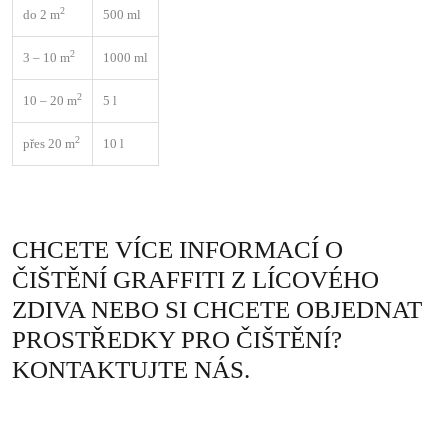
2
do 2 m
500 ml
2
3 – 10 m
1000 ml
2
10 – 20 m
5 l
2
přes 20 m
10 l
CHCETE VÍCE INFORMACÍ O
ČIŠTĚNÍ GRAFFITI Z LÍCOVÉHO
ZDIVA NEBO SI CHCETE OBJEDNAT
PROSTŘEDKY PRO ČIŠTĚNÍ?
KONTAKTUJTE NÁS.