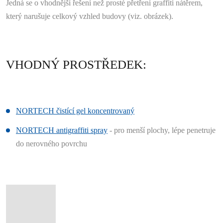
Jedná se o vhodnější řešení než prosté přetření graffiti nátěrem,
který narušuje celkový vzhled budovy (viz. obrázek).
VHODNÝ PROSTŘEDEK:
NORTECH čistící gel koncentrovaný
NORTECH antigraffiti spray
- pro menší plochy, lépe penetruje
do nerovného povrchu