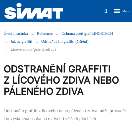
Rozbalen
Vyhledávání
menu
Úvodní stránka
Reference
Ochrana proti graffitiNORTECH
Jak na graffiti
Odstraňování graffiti (čištění)
Lícové zdivo (pálené zdivo)
ODSTRANĚNÍ GRAFFITI
Z LÍCOVÉHO ZDIVA NEBO
PÁLENÉHO ZDIVA
Odstranění graffiti z lícového nebo páleného zdiva může provádět
i nevyškolená osoba na malých i větších plochách.