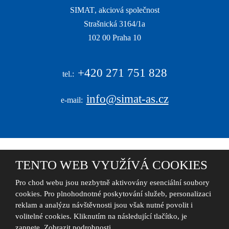
SIMAT
, akciová společnost
Strašnická 3164/1a
|
102 00 Praha 10
|
+420
271 751 828
tel.:
info@simat-as.cz
e-mail:
TENTO WEB VYUŽÍVÁ COOKIES
© 2026, S I M A T , akciová společnost - všechna práva vyhrazena
Pro chod webu jsou nezbytně aktivovány esenciální soubory
cookies. Pro plnohodnotné poskytování služeb, personalizaci
reklam a analýzu návštěvnosti jsou však nutné povolit i
Tento web je chráněn pomocí Google ReCAPTCHA a platí pro něj
zásady
volitelné cookies. Kliknutím na následující tlačítko, je
ochrany osobních údajů
a
smluvní podmínky
společnosti Google.
zapnete.
Zobrazit podrobnosti