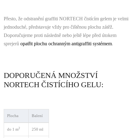
Přesto, že odstranění graffiti NORTECH čistícím gelem je velmi
jednoduché, představuje vždy pro čištěnou plochu zátěž.
Doporučujeme proti následně nebo ještě lépe před útokem
sprejerů
opatřit plochu ochranným antigraffiti systémem
.
DOPORUČENÁ MNOŽSTVÍ
NORTECH ČISTÍCÍHO GELU:
Plocha
Balení
2
do 1 m
250 ml