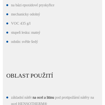
na bázi epoxidové pryskyřice
mechanicky odolný
VOC 435 g/l
stupeň lesku: matný
odstín: světle šedý
OBLAST POUŽITÍ
základní nátěr
na ocel a litinu
pod protipožární nátěry na
ocel HENSOTHERM®