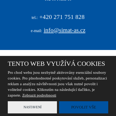
|
+420
271 751 828
tel.:
info@simat-as.cz
e-mail:
TENTO WEB VYUŽÍVÁ COOKIES
© 2026, S I M A T , akciová společnost - všechna práva vyhrazena
Pro chod webu jsou nezbytně aktivovány esenciální soubory
cookies. Pro plnohodnotné poskytování služeb, personalizaci
reklam a analýzu návštěvnosti jsou však nutné povolit i
Tento web je chráněn pomocí Google ReCAPTCHA a platí pro něj
zásady
volitelné cookies. Kliknutím na následující tlačítko, je
ochrany osobních údajů
a
smluvní podmínky
společnosti Google.
zapnete.
Zobrazit podrobnosti
Vytvořila
eBRÁNA
NASTAVENÍ
POVOLIT VŠE