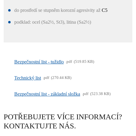
do prostředí se stupněm korozní agresivity až
C5
podklad: ocel (Sa2½, St3), litina (Sa2½)
Bezpečnostní list - tužidlo
pdf
519.85 KB
Technický list
pdf
270.44 KB
Bezpečnostní list - základní složka
pdf
523.38 KB
POTŘEBUJETE VÍCE INFORMACÍ?
KONTAKTUJTE NÁS.