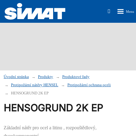
Rozbalen
Vyhledávání
menu
Úvodní stránka
Produkty
Produktové řady
Protipožární nátěry HENSEL
Protipožární ochrana oceli
HENSOGRUND 2K EP
HENSOGRUND 2K EP
Základní nátěr
pro
ocel a litinu
, rozpouštědlový
,
dvoukomponentní