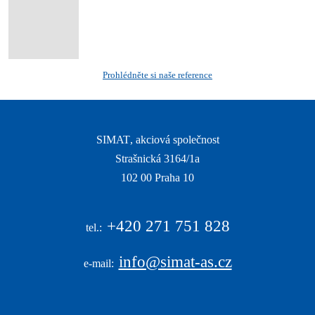
Prohlédněte si naše reference
SIMAT
, akciová společnost
Strašnická 3164/1a
|
102 00 Praha 10
|
+420
271 751 828
tel.:
info@simat-as.cz
e-mail: