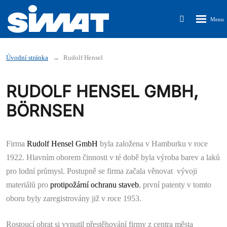
Rozbalen
Vyhledávání
menu
Úvodní stránka
Rudolf Hensel
RUDOLF HENSEL GMBH,
BÖRNSEN
Firma
Rudolf Hensel GmbH
byla založena v Hamburku v roce
1922. Hlavním oborem činnosti v té době byla výroba barev a laků
pro lodní průmysl. Postupně se firma začala věnovat vývoji
materiálů pro
protipožární ochranu staveb
, první patenty v tomto
oboru byly zaregistrovány již v roce 1953.
Rostoucí obrat si vynutil přestěhování firmy z centra města